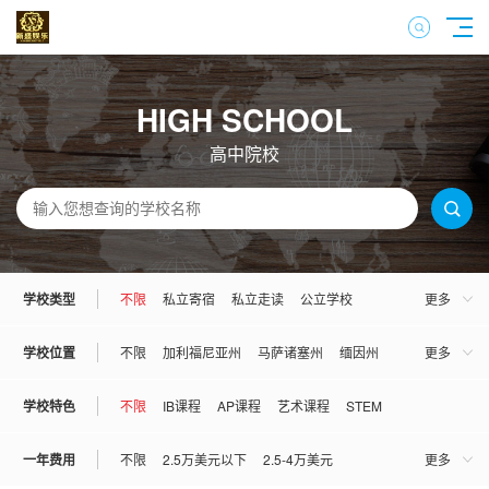
HIGH SCHOOL
高中院校
学校类型
不限
私立寄宿
私立走读
公立学校
更多
混校
男校
女校
学校位置
不限
加利福尼亚州
马萨诸塞州
缅因州
更多
宾夕法尼亚州
佛罗里达州
康妮狄克州
学校特色
不限
IB课程
AP课程
艺术课程
STEM
伊利诺伊州
亚利桑那州
弗吉尼亚州
一年费用
不限
2.5万美元以下
2.5-4万美元
更多
俄勒冈州
俄克拉荷马州
犹他州
罗德岛州