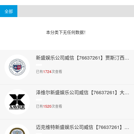
4-6万美元
6万美元以上
阿肯色州
威斯康辛州
华盛顿州
新泽西州
全部
本分类下无任何数据！
新盛娱乐公司威信【76637261】贾斯汀西娜高中
已有
1724
次查看
泽维尔新盛娱乐公司威信【76637261】大学预备高中
已有
1520
次查看
迈克维特新盛娱乐公司威信【76637261】主教高中