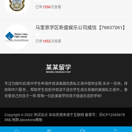
已有
1556
次查看
马里恩学区新盛娱乐公司威信【76637261】
已有
1652
次查看
专注为国内初/高中学生申请并就读美国优质私立高中提供全程 多对一咨询，择
校和中介服务 。帮助学生找到并就读于适合学生成长发展的美国私立高中 。像
关爱自己的孩子一样,帮每一位赴美留学的孩子挑选合适的学校!
Copyright © 2022 测试站点 本站资源来源于互联网
备案号：苏ICP12345678
XML地图
pbootcms模板