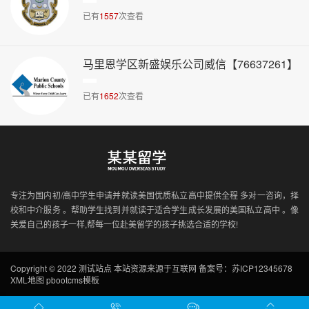
已有
1557
次查看
马里恩学区新盛娱乐公司威信【76637261】
已有
1652
次查看
专注为国内初/高中学生申请并就读美国优质私立高中提供全程 多对一咨询，择
校和中介服务 。帮助学生找到并就读于适合学生成长发展的美国私立高中 。像
关爱自己的孩子一样,帮每一位赴美留学的孩子挑选合适的学校!
Copyright © 2022 测试站点 本站资源来源于互联网
备案号：苏ICP12345678
XML地图
pbootcms模板