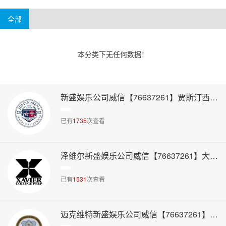
4-6万美元
6万美元以上
阿肯色州
威斯康辛州
华盛顿州
新泽西州
全部
本分类下无任何数据！
新盛娱乐公司威信【76637261】贾斯汀西娜高中
已有
1735
次查看
泽维尔新盛娱乐公司威信【76637261】大学预备高中
已有
1531
次查看
迈克维特新盛娱乐公司威信【76637261】主教高中