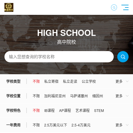
HIGH SCHOOL
高中院校
学校类型
不限
私立寄宿
私立走读
公立学校
更多
混校
男校
女校
学校位置
不限
加利福尼亚州
马萨诸塞州
缅因州
更多
宾夕法尼亚州
佛罗里达州
康妮狄克州
学校特色
不限
IB课程
AP课程
艺术课程
STEM
伊利诺伊州
亚利桑那州
弗吉尼亚州
一年费用
不限
2.5万美元以下
2.5-4万美元
更多
俄勒冈州
俄克拉荷马州
犹他州
罗德岛州